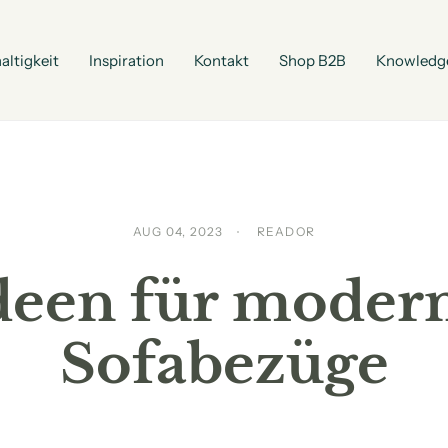
altigkeit
Inspiration
Kontakt
Shop B2B
Knowledg
AUG 04, 2023
READOR
deen für moder
Sofabezüge